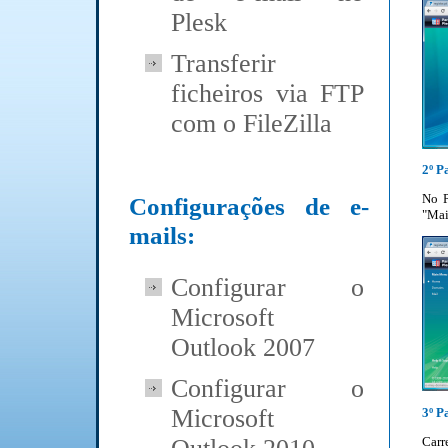
Plesk
Transferir
ficheiros via FTP
com o FileZilla
2º P
No P
Configurações de e-
"Mai
mails:
Configurar o
Microsoft
Outlook 2007
Configurar o
Microsoft
3º P
Car