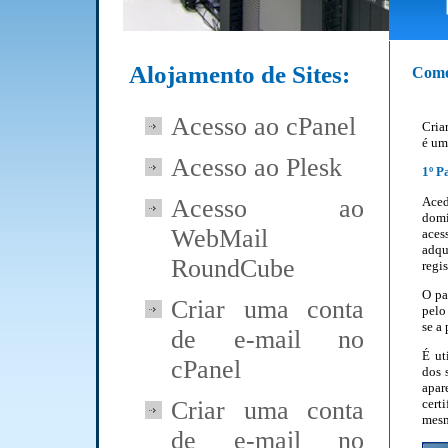
Alojamento de Sites:
Como 
Acesso ao cPanel
Cria
é um
Acesso ao Plesk
1º P
Aced
Acesso ao
domi
WebMail
aces
adq
RoundCube
regis
O pa
Criar uma conta
pelo
se a 
de e-mail no
É ut
cPanel
dos 
apar
Criar uma conta
cert
mesm
de e-mail no