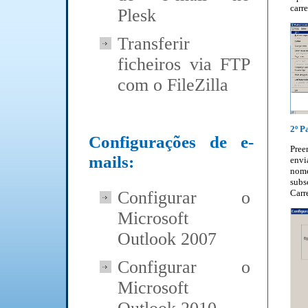
carr
Plesk
Transferir
ficheiros via FTP
com o FileZilla
2º P
Configurações de e-
Pre
mails:
envi
nom
subs
Carr
Configurar o
Microsoft
Outlook 2007
Configurar o
Microsoft