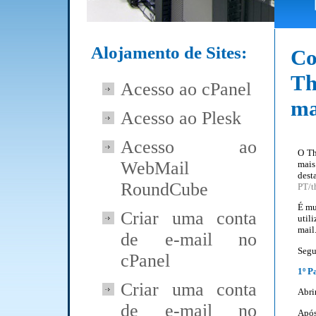
Alojamento de Sites:
Co
Th
Acesso ao cPanel
ma
Acesso ao Plesk
Acesso ao
O Th
WebMail
mais
des
RoundCube
PT/t
É mu
Criar uma conta
util
mail
de e-mail no
Segu
cPanel
1º P
Criar uma conta
Abri
de e-mail no
Após