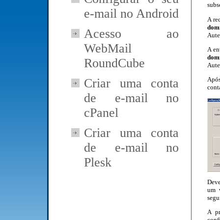
subs
e-mail no Android
A re
dom
Acesso ao
Aute
WebMail
A en
dom
RoundCube
Aute
Após
Criar uma conta
cont
de e-mail no
cPanel
Criar uma conta
de e-mail no
Plesk
Deve
um v
segu
A pr
conf