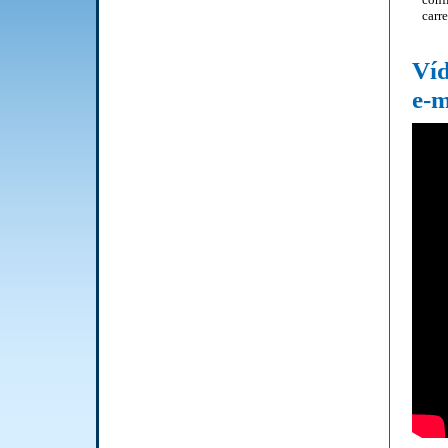
carr
Víd
e-m