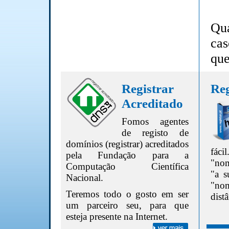
Qua
cas
que
Registrar
Reg
Acreditado
Fomos agentes
de registo de
domínios (registrar) acreditados
fác
pela Fundação para a
"nom
Computação Científica
"a s
Nacional.
"no
Teremos todo o gosto em ser
dist
um parceiro seu, para que
esteja presente na Internet.