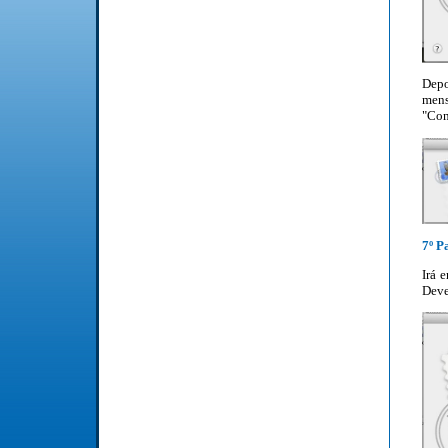
Dep
men
"Con
7º P
Irá 
Deve