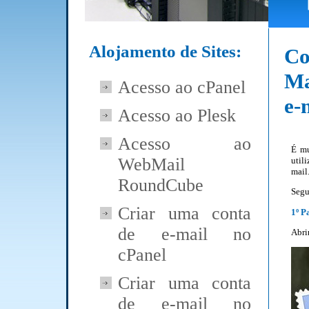
Alojamento de Sites:
C
Ma
Acesso ao cPanel
e-
Acesso ao Plesk
Acesso ao
É mu
WebMail
util
mail
RoundCube
Segu
Criar uma conta
1º P
de e-mail no
Abri
cPanel
Criar uma conta
de e-mail no