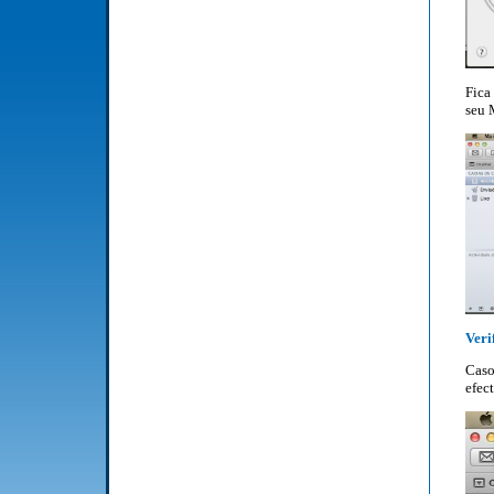
Fica
seu 
Veri
Caso
efect