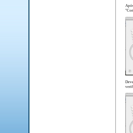
Apó
"Con
Dev
veri