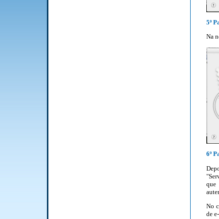
5º P
Na n
6º P
Dep
"Ser
que 
aute
No c
de e