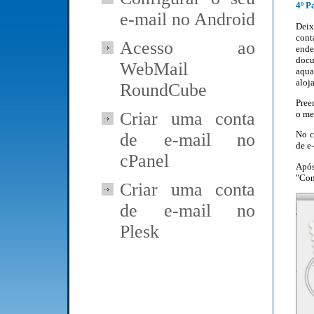
4º P
e-mail no Android
Deix
cont
Acesso ao
end
docu
WebMail
aqua
aloj
RoundCube
Pree
o me
Criar uma conta
No c
de e-mail no
de e
cPanel
Apó
"Con
Criar uma conta
de e-mail no
Plesk