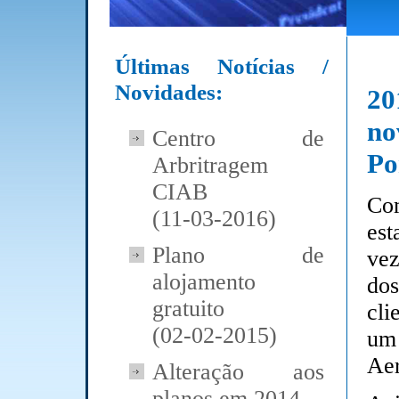
Últimas Notícias /
Novidades:
20
no
Centro de
Po
Arbritragem
CIAB
Co
(11-03-2016)
es
Plano de
ve
alojamento
do
gratuito
cli
(02-02-2015)
um 
Aer
Alteração aos
planos em 2014