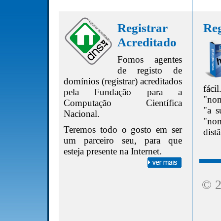
Registrar
Reg
Acreditado
Fomos agentes
de registo de
domínios (registrar) acreditados
fác
pela Fundação para a
"nom
Computação Científica
"a s
Nacional.
"no
Teremos todo o gosto em ser
dist
um parceiro seu, para que
esteja presente na Internet.
© 2